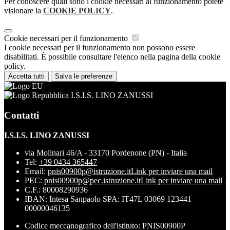
Per conoscere quali sono i cookie necessari al funzionamento potete
visionare la
COOKIE POLICY
.
Cookie necessari per il funzionamento
I cookie necessari per il funzionamento non possono essere
disabilitati. È possibile consultare l'elenco nella pagina della cookie
policy.
Accetta tutti
Salva le preferenze
I.S.I.S. LINO ZANUSSI
Contatti
I.S.I.S. LINO ZANUSSI
via Molinari 46/A - 33170 Pordenone (PN) - Italia
Tel:
+39 0434 365447
Email:
pnis00900p@istruzione.it
Link per inviare una mail
PEC:
pnis00900p@pec.istruzione.it
Link per inviare una mail
C.F.: 80008290936
IBAN: Intesa Sanpaolo SPA: IT47L 03069 123441
00000046135
Codice meccanografico dell'istituto: PNIS00900P