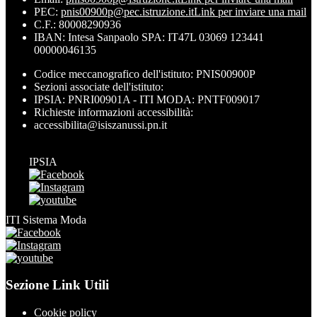
PEC:
pnis00900p@pec.istruzione.it
Link per inviare una mail
C.F.: 80008290936
IBAN: Intesa Sanpaolo SPA: IT47L 03069 123441
00000046135
Codice meccanografico dell'istituto: PNIS00900P
Sezioni associate dell'istituto:
IPSIA: PNRI00901A - ITI MODA: PNTF009017
Richieste informazioni accessibilità:
accessibilita@isiszanussi.pn.it
IPSIA
ITI Sistema Moda
Sezione Link Utili
Cookie policy