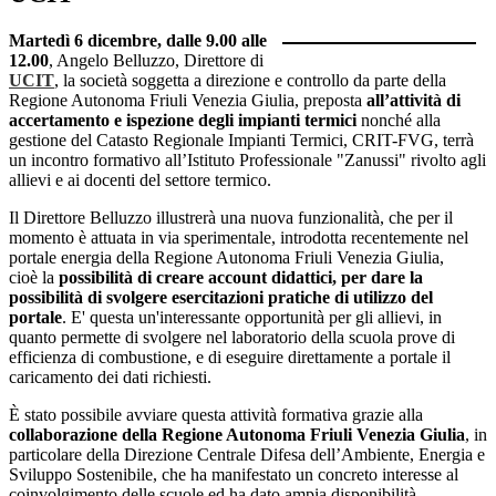
Martedì 6 dicembre, dalle 9.00 alle
12.00
, Angelo Belluzzo, Direttore di
UCIT
, la società soggetta a direzione e controllo da parte della
Regione Autonoma Friuli Venezia Giulia, preposta
all’attività di
accertamento e ispezione degli impianti termici
nonché alla
gestione del Catasto Regionale Impianti Termici, CRIT-FVG, terrà
un incontro formativo all’Istituto Professionale "Zanussi" rivolto agli
allievi e ai docenti del settore termico.
Il Direttore Belluzzo illustrerà una nuova funzionalità, che per il
momento è attuata in via sperimentale, introdotta recentemente nel
portale energia della Regione Autonoma Friuli Venezia Giulia,
cioè la
possibilità di creare account didattici, per dare la
possibilità di svolgere esercitazioni pratiche di utilizzo del
portale
. E' questa un'interessante opportunità per gli allievi, in
quanto permette di svolgere nel laboratorio della scuola prove di
efficienza di combustione, e di eseguire direttamente a portale il
caricamento dei dati richiesti.
È stato possibile avviare questa attività formativa grazie alla
collaborazione della Regione Autonoma Friuli Venezia Giulia
, in
particolare della Direzione Centrale Difesa dell’Ambiente, Energia e
Sviluppo Sostenibile, che ha manifestato un concreto interesse al
coinvolgimento delle scuole ed ha dato ampia disponibilità