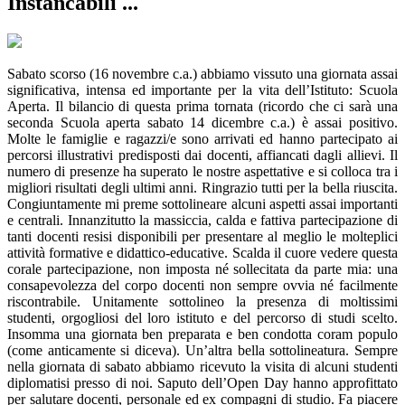
Instancabili ...
Sabato scorso (16 novembre c.a.) abbiamo vissuto una giornata assai
significativa, intensa ed importante per la vita dell’Istituto: Scuola
Aperta. Il bilancio di questa prima tornata (ricordo che ci sarà una
seconda Scuola aperta sabato 14 dicembre c.a.) è assai positivo.
Molte le famiglie e ragazzi/e sono arrivati ed hanno partecipato ai
percorsi illustrativi predisposti dai docenti, affiancati dagli allievi. Il
numero di presenze ha superato le nostre aspettative e si colloca tra i
migliori risultati degli ultimi anni. Ringrazio tutti per la bella riuscita.
Congiuntamente mi preme sottolineare alcuni aspetti assai importanti
e centrali. Innanzitutto la massiccia, calda e fattiva partecipazione di
tanti docenti resisi disponibili per presentare al meglio le molteplici
attività formative e didattico-educative. Scalda il cuore vedere questa
corale partecipazione, non imposta né sollecitata da parte mia: una
consapevolezza del corpo docenti non sempre ovvia né facilmente
riscontrabile. Unitamente sottolineo la presenza di moltissimi
studenti, orgogliosi del loro istituto e del percorso di studi scelto.
Insomma una giornata ben preparata e ben condotta coram populo
(come anticamente si diceva). Un’altra bella sottolineatura. Sempre
nella giornata di sabato abbiamo ricevuto la visita di alcuni studenti
diplomatisi presso di noi. Saputo dell’Open Day hanno approfittato
per salutare docenti, personale ed ex compagni di studio. Fa piacere