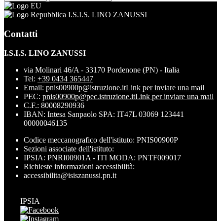
I.S.I.S. LINO ZANUSSI
Contatti
I.S.I.S. LINO ZANUSSI
via Molinari 46/A - 33170 Pordenone (PN) - Italia
Tel:
+39 0434 365447
Email:
pnis00900p@istruzione.it
Link per inviare una mail
PEC:
pnis00900p@pec.istruzione.it
Link per inviare una mail
C.F.: 80008290936
IBAN: Intesa Sanpaolo SPA: IT47L 03069 123441
00000046135
Codice meccanografico dell'istituto: PNIS00900P
Sezioni associate dell'istituto:
IPSIA: PNRI00901A - ITI MODA: PNTF009017
Richieste informazioni accessibilità:
accessibilita@isiszanussi.pn.it
IPSIA