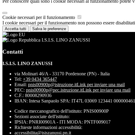
Per conoscere quali sono i cookie necessari al funzionamento potete v
Cookie necessari per il funzionamento
I cookie necessari per il funzionamento non possono essere disabilitati.
Accetta tutti
Salva le preferenze
I.S.I.S. LINO ZANUSSI
Contatti
I.S.I.S. LINO ZANUSSI
via Molinari 46/A - 33170 Pordenone (PN) - Italia
Tel:
+39 0434 365447
Email:
pnis00900p@istruzione.it
Link per inviare una mail
PEC:
pnis00900p@pec.istruzione.it
Link per inviare una mail
C.F.: 80008290936
IBAN: Intesa Sanpaolo SPA: IT47L 03069 123441 00000046
Codice meccanografico dell'istituto: PNIS00900P
Sezioni associate dell'istituto:
IPSIA: PNRI00901A - ITI MODA: PNTF009017
Richieste informazioni accessibilità:
accessibilita@isiszanussi.pn.it