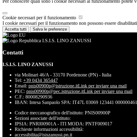
Per conoscere quali sono i cookie necessari al funzionamento potete v
Cookie necessari per il funzionamento
I cookie necessari per il funzionamento non possono essere disabilitati.
Accetta tutti
Salva le preferenze
I.S.I.S. LINO ZANUSSI
Contatti
I.S.I.S. LINO ZANUSSI
via Molinari 46/A - 33170 Pordenone (PN) - Italia
Tel:
+39 0434 365447
Email:
pnis00900p@istruzione.it
Link per inviare una mail
PEC:
pnis00900p@pec.istruzione.it
Link per inviare una mail
C.F.: 80008290936
IBAN: Intesa Sanpaolo SPA: IT47L 03069 123441 00000046
Codice meccanografico dell'istituto: PNIS00900P
Sezioni associate dell'istituto:
IPSIA: PNRI00901A - ITI MODA: PNTF009017
Richieste informazioni accessibilità:
accessibilita@isiszanussi.pn.it