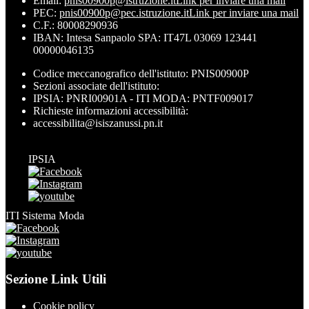
Email:
pnis00900p@istruzione.it
Link per inviare una mail
PEC:
pnis00900p@pec.istruzione.it
Link per inviare una mail
C.F.: 80008290936
IBAN: Intesa Sanpaolo SPA: IT47L 03069 123441
00000046135
Codice meccanografico dell'istituto: PNIS00900P
Sezioni associate dell'istituto:
IPSIA: PNRI00901A - ITI MODA: PNTF009017
Richieste informazioni accessibilità:
accessibilita@isiszanussi.pn.it
IPSIA
ITI Sistema Moda
Sezione Link Utili
Cookie policy