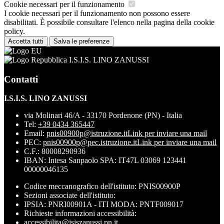
Cookie necessari per il funzionamento
I cookie necessari per il funzionamento non possono essere
disabilitati. È possibile consultare l'elenco nella pagina della cookie
policy.
Accetta tutti
Salva le preferenze
I.S.I.S. LINO ZANUSSI
Contatti
I.S.I.S. LINO ZANUSSI
via Molinari 46/A - 33170 Pordenone (PN) - Italia
Tel:
+39 0434 365447
Email:
pnis00900p@istruzione.it
Link per inviare una mail
PEC:
pnis00900p@pec.istruzione.it
Link per inviare una mail
C.F.: 80008290936
IBAN: Intesa Sanpaolo SPA: IT47L 03069 123441
00000046135
Codice meccanografico dell'istituto: PNIS00900P
Sezioni associate dell'istituto:
IPSIA: PNRI00901A - ITI MODA: PNTF009017
Richieste informazioni accessibilità:
accessibilita@isiszanussi.pn.it