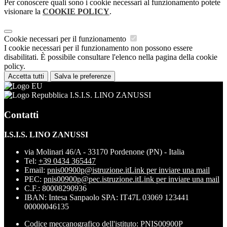
Per conoscere quali sono i cookie necessari al funzionamento potete
visionare la
COOKIE POLICY
.
Cookie necessari per il funzionamento
I cookie necessari per il funzionamento non possono essere
disabilitati. È possibile consultare l'elenco nella pagina della cookie
policy.
Accetta tutti
Salva le preferenze
I.S.I.S. LINO ZANUSSI
Contatti
I.S.I.S. LINO ZANUSSI
via Molinari 46/A - 33170 Pordenone (PN) - Italia
Tel:
+39 0434 365447
Email:
pnis00900p@istruzione.it
Link per inviare una mail
PEC:
pnis00900p@pec.istruzione.it
Link per inviare una mail
C.F.: 80008290936
IBAN: Intesa Sanpaolo SPA: IT47L 03069 123441
00000046135
Codice meccanografico dell'istituto: PNIS00900P