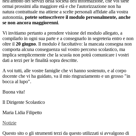
nell'ambito dei servizi della società dell'informazione, che voi siete
ormai prossimi alla maggiore età e che l'autorizzazione non ha
natura contrattuale ma attiene a scelte personali affidate alla vostra
autonomia,
potete sottoscrivere il modulo personalmente, anche
se non ancora maggiorenni
.
Vi invitiamo pertanto a prendere visione del modulo allegato, a
compilarlo in ogni sua parte e a consegnarlo in segreteria entro e non
oltre il
20 giugno
. Il modulo è facoltativo: la mancata consegna non
comporta alcuna conseguenza sul vostro percorso scolastico, ma
implica semplicemente che la scuola non potrà comunicare i vostri
dati a terzi per le finalità sopra descritte.
A voi tutti, alle vostre famiglie che vi hanno sostenuto, e al corpo
docente che vi ha guidato, va il mio ringraziamento e un grosso "in
bocca al lupo".
Buona vita!
Il Dirigente Scolastico
Maria Lidia Filipetto
Notizie
Questo sito o gli strumenti terzi da questo utilizzati si avvalgono di