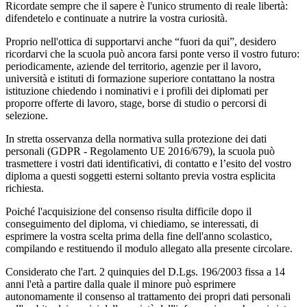
Ricordate sempre che il sapere è l'unico strumento di reale libertà:
difendetelo e continuate a nutrire la vostra curiosità.
Proprio nell'ottica di supportarvi anche “fuori da qui”, desidero
ricordarvi che la scuola può ancora farsi ponte verso il vostro futuro:
periodicamente, aziende del territorio, agenzie per il lavoro,
università e istituti di formazione superiore contattano la nostra
istituzione chiedendo i nominativi e i profili dei diplomati per
proporre offerte di lavoro, stage, borse di studio o percorsi di
selezione.
In stretta osservanza della normativa sulla protezione dei dati
personali (GDPR - Regolamento UE 2016/679), la scuola può
trasmettere i vostri dati identificativi, di contatto e l’esito del vostro
diploma a questi soggetti esterni soltanto previa vostra esplicita
richiesta.
Poiché l'acquisizione del consenso risulta difficile dopo il
conseguimento del diploma, vi chiediamo, se interessati, di
esprimere la vostra scelta prima della fine dell'anno scolastico,
compilando e restituendo il modulo allegato alla presente circolare.
Considerato che l'art. 2 quinquies del D.Lgs. 196/2003 fissa a 14
anni l'età a partire dalla quale il minore può esprimere
autonomamente il consenso al trattamento dei propri dati personali