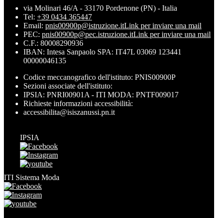
via Molinari 46/A - 33170 Pordenone (PN) - Italia
Tel:
+39 0434 365447
Email:
pnis00900p@istruzione.it
Link per inviare una mail
PEC:
pnis00900p@pec.istruzione.it
Link per inviare una mail
C.F.: 80008290936
IBAN: Intesa Sanpaolo SPA: IT47L 03069 123441
00000046135
Codice meccanografico dell'istituto: PNIS00900P
Sezioni associate dell'istituto:
IPSIA: PNRI00901A - ITI MODA: PNTF009017
Richieste informazioni accessibilità:
accessibilita@isiszanussi.pn.it
IPSIA
ITI Sistema Moda