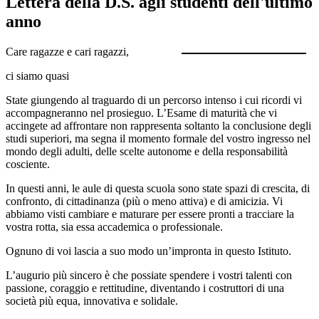
Lettera della D.S. agli studenti dell'ultimo
anno
Care ragazze e cari ragazzi,
ci siamo quasi
State giungendo al traguardo di un percorso intenso i cui ricordi vi
accompagneranno nel prosieguo. L’Esame di maturità che vi
accingete ad affrontare non rappresenta soltanto la conclusione degli
studi superiori, ma segna il momento formale del vostro ingresso nel
mondo degli adulti, delle scelte autonome e della responsabilità
cosciente.
In questi anni, le aule di questa scuola sono state spazi di crescita, di
confronto, di cittadinanza (più o meno attiva) e di amicizia. Vi
abbiamo visti cambiare e maturare per essere pronti a tracciare la
vostra rotta, sia essa accademica o professionale.
Ognuno di voi lascia a suo modo un’impronta in questo Istituto.
L’augurio più sincero è che possiate spendere i vostri talenti con
passione, coraggio e rettitudine, diventando i costruttori di una
società più equa, innovativa e solidale.