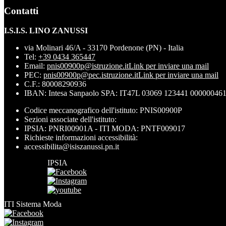
Contatti
I.S.I.S. LINO ZANUSSI
via Molinari 46/A - 33170 Pordenone (PN) - Italia
Tel:
+39 0434 365447
Email:
pnis00900p@istruzione.it
Link per inviare una mail
PEC:
pnis00900p@pec.istruzione.it
Link per inviare una mail
C.F.: 80008290936
IBAN: Intesa Sanpaolo SPA: IT47L 03069 123441 00000046
Codice meccanografico dell'istituto: PNIS00900P
Sezioni associate dell'istituto:
IPSIA: PNRI00901A - ITI MODA: PNTF009017
Richieste informazioni accessibilità:
accessibilita@isiszanussi.pn.it
IPSIA
ITI Sistema Moda