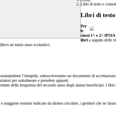
Libri di testo e como
Libri di test
Per
le
classi 1^ e 2^ IPSIA
libri
a seguito delle r
llievi ad inizio anno scolastico.
e constatandone l’integrità, sottoscriveranno un documento di accettazion
ziatori per sottolineare e prendere appunti.
ermine della frequenza del secondo anno degli alunni beneficiari. I libri 
 maggiore termine indicato da idonea circolare, i genitori che ne farann