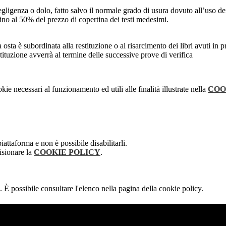
enza o dolo, fatto salvo il normale grado di usura dovuto all’uso dei tes
ino al 50% del prezzo di copertina dei testi medesimi.
a osta è subordinata alla restituzione o al risarcimento dei libri avuti in 
estituzione avverrà al termine delle successive prove di verifica
kie necessari al funzionamento ed utili alle finalità illustrate nella
COO
attaforma e non è possibile disabilitarli.
isionare la
COOKIE POLICY
.
 È possibile consultare l'elenco nella pagina della cookie policy.