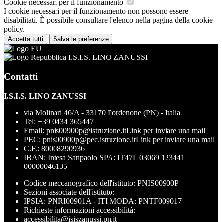
Cookie necessari per il funzionamento
I cookie necessari per il funzionamento non possono essere
disabilitati. È possibile consultare l'elenco nella pagina della cookie
policy.
Accetta tutti
Salva le preferenze
I.S.I.S. LINO ZANUSSI
Contatti
I.S.I.S. LINO ZANUSSI
via Molinari 46/A - 33170 Pordenone (PN) - Italia
Tel:
+39 0434 365447
Email:
pnis00900p@istruzione.it
Link per inviare una mail
PEC:
pnis00900p@pec.istruzione.it
Link per inviare una mail
C.F.: 80008290936
IBAN: Intesa Sanpaolo SPA: IT47L 03069 123441
00000046135
Codice meccanografico dell'istituto: PNIS00900P
Sezioni associate dell'istituto:
IPSIA: PNRI00901A - ITI MODA: PNTF009017
Richieste informazioni accessibilità:
accessibilita@isiszanussi.pn.it