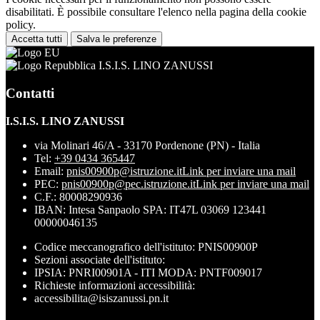
disabilitati. È possibile consultare l'elenco nella pagina della cookie
policy.
Accetta tutti
Salva le preferenze
I.S.I.S. LINO ZANUSSI
Contatti
I.S.I.S. LINO ZANUSSI
via Molinari 46/A - 33170 Pordenone (PN) - Italia
Tel:
+39 0434 365447
Email:
pnis00900p@istruzione.it
Link per inviare una mail
PEC:
pnis00900p@pec.istruzione.it
Link per inviare una mail
C.F.: 80008290936
IBAN: Intesa Sanpaolo SPA: IT47L 03069 123441
00000046135
Codice meccanografico dell'istituto: PNIS00900P
Sezioni associate dell'istituto:
IPSIA: PNRI00901A - ITI MODA: PNTF009017
Richieste informazioni accessibilità:
accessibilita@isiszanussi.pn.it