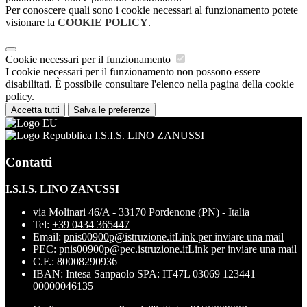
Per conoscere quali sono i cookie necessari al funzionamento potete
visionare la
COOKIE POLICY
.
Cookie necessari per il funzionamento
I cookie necessari per il funzionamento non possono essere
disabilitati. È possibile consultare l'elenco nella pagina della cookie
policy.
Accetta tutti
Salva le preferenze
I.S.I.S. LINO ZANUSSI
Contatti
I.S.I.S. LINO ZANUSSI
via Molinari 46/A - 33170 Pordenone (PN) - Italia
Tel:
+39 0434 365447
Email:
pnis00900p@istruzione.it
Link per inviare una mail
PEC:
pnis00900p@pec.istruzione.it
Link per inviare una mail
C.F.: 80008290936
IBAN: Intesa Sanpaolo SPA: IT47L 03069 123441
00000046135