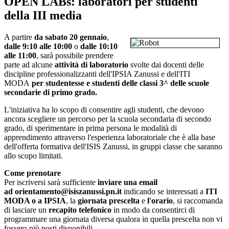
OPEN LABs: laboratori per studenti
della III media
A partire
da sabato 20 gennaio
,
dalle 9:10 alle 10:00
o
dalle 10:10
alle 11:00
, sarà possibile prendere
parte ad alcune
attività di laboratorio
svolte dai docenti delle
discipline professionalizzanti dell'IPSIA Zanussi e dell'ITI
MODA
per studentesse e studenti delle classi 3^ delle scuole
secondarie di primo grado.
L'iniziativa ha lo scopo di consentire agli studenti, che devono
ancora scegliere un percorso per la scuola secondaria di secondo
grado, di sperimentare in prima persona le modalità di
apprendimento attraverso l'esperienza laboratoriale che è alla base
dell'offerta formativa dell'ISIS Zanussi, in gruppi classe che saranno
allo scopo limitati.
Come prenotare
Per iscriversi sarà sufficiente
inviare una email
ad orientamento@isiszanussi.pn.it
indicando se interessati a
ITI
MODA o a IPSIA
, la
giornata prescelta
e
l'orario
, si raccomanda
di lasciare un
recapito telefonico
in modo da consentirci di
programmare una giornata diversa qualora in quella prescelta non vi
fossero più posti disponibili.