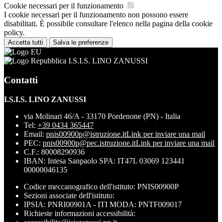
Cookie necessari per il funzionamento
I cookie necessari per il funzionamento non possono essere
disabilitati. È possibile consultare l'elenco nella pagina della cookie
policy.
Accetta tutti
Salva le preferenze
I.S.I.S. LINO ZANUSSI
Contatti
I.S.I.S. LINO ZANUSSI
via Molinari 46/A - 33170 Pordenone (PN) - Italia
Tel:
+39 0434 365447
Email:
pnis00900p@istruzione.it
Link per inviare una mail
PEC:
pnis00900p@pec.istruzione.it
Link per inviare una mail
C.F.: 80008290936
IBAN: Intesa Sanpaolo SPA: IT47L 03069 123441
00000046135
Codice meccanografico dell'istituto: PNIS00900P
Sezioni associate dell'istituto:
IPSIA: PNRI00901A - ITI MODA: PNTF009017
Richieste informazioni accessibilità: