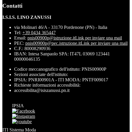
Contatti
I.S.I.S. LINO ZANUSSI
via Molinari 46/A - 33170 Pordenone (PN) - Italia
Tel:
+39 0434 365447
Email:
pnis00900p@istruzione.it
Link per inviare una mail
PEC:
pnis00900p@pec.istruzione.it
Link per inviare una mail
C.F.: 80008290936
IBAN: Intesa Sanpaolo SPA: IT47L 03069 123441
00000046135
Codice meccanografico dell'istituto: PNIS00900P
Sezioni associate dell'istituto:
IPSIA: PNRI00901A - ITI MODA: PNTF009017
Richieste informazioni accessibilità:
accessibilita@isiszanussi.pn.it
IPSIA
ITI Sistema Moda