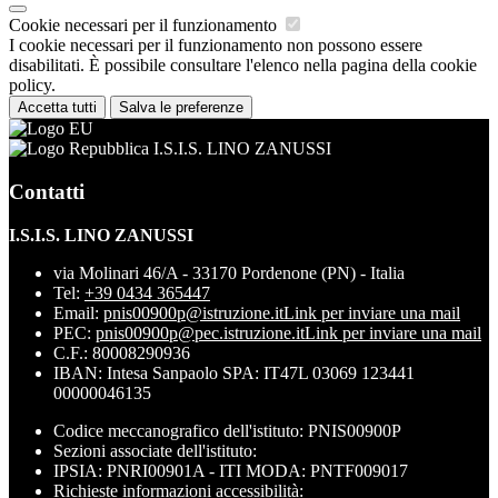
Cookie necessari per il funzionamento
I cookie necessari per il funzionamento non possono essere
disabilitati. È possibile consultare l'elenco nella pagina della cookie
policy.
Accetta tutti
Salva le preferenze
I.S.I.S. LINO ZANUSSI
Contatti
I.S.I.S. LINO ZANUSSI
via Molinari 46/A - 33170 Pordenone (PN) - Italia
Tel:
+39 0434 365447
Email:
pnis00900p@istruzione.it
Link per inviare una mail
PEC:
pnis00900p@pec.istruzione.it
Link per inviare una mail
C.F.: 80008290936
IBAN: Intesa Sanpaolo SPA: IT47L 03069 123441
00000046135
Codice meccanografico dell'istituto: PNIS00900P
Sezioni associate dell'istituto:
IPSIA: PNRI00901A - ITI MODA: PNTF009017
Richieste informazioni accessibilità: