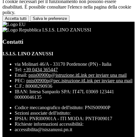
I cookie necessari per il funzionamento non possono essere
disabilitati. È possibile consultare l'elenco nella pagina della cookie
policy.
Accetta tutti
Salva le preferenze
I.S.I.S. LINO ZANUSSI
Contatti
I.S.I.S. LINO ZANUSSI
via Molinari 46/A - 33170 Pordenone (PN) - Italia
Tel:
+39 0434 365447
Email:
pnis00900p@istruzione.it
Link per inviare una mail
PEC:
pnis00900p@pec.istruzione.it
Link per inviare una mail
C.F.: 80008290936
IBAN: Intesa Sanpaolo SPA: IT47L 03069 123441
00000046135
Codice meccanografico dell'istituto: PNIS00900P
Sezioni associate dell'istituto:
IPSIA: PNRI00901A - ITI MODA: PNTF009017
Richieste informazioni accessibilità:
accessibilita@isiszanussi.pn.it