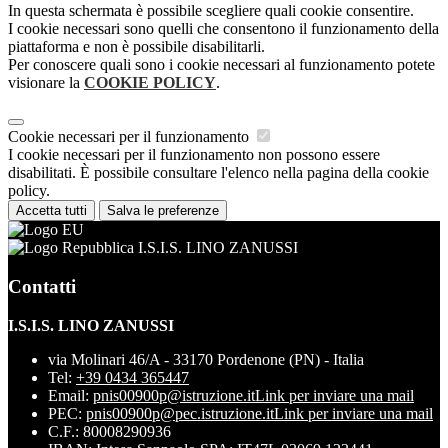
In questa schermata è possibile scegliere quali cookie consentire.
I cookie necessari sono quelli che consentono il funzionamento della
piattaforma e non è possibile disabilitarli.
Per conoscere quali sono i cookie necessari al funzionamento potete
visionare la
COOKIE POLICY
.
Cookie necessari per il funzionamento
I cookie necessari per il funzionamento non possono essere
disabilitati. È possibile consultare l'elenco nella pagina della cookie
policy.
Accetta tutti
Salva le preferenze
I.S.I.S. LINO ZANUSSI
Contatti
I.S.I.S. LINO ZANUSSI
via Molinari 46/A - 33170 Pordenone (PN) - Italia
Tel:
+39 0434 365447
Email:
pnis00900p@istruzione.it
Link per inviare una mail
PEC:
pnis00900p@pec.istruzione.it
Link per inviare una mail
C.F.: 80008290936