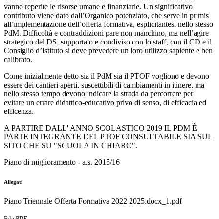
vanno reperite le risorse umane e finanziarie. Un significativo
contributo viene dato dall’Organico potenziato, che serve in primis
all’implementazione dell’offerta formativa, esplicitantesi nello stesso
PdM. Difficoltà e contraddizioni pare non manchino, ma nell’agire
strategico del DS, supportato e condiviso con lo staff, con il CD e il
Consiglio d’Istituto si deve prevedere un loro utilizzo sapiente e ben
calibrato.
Come inizialmente detto sia il PdM sia il PTOF vogliono e devono
essere dei cantieri aperti, suscettibili di cambiamenti in itinere, ma
nello stesso tempo devono indicare la strada da percorrere per
evitare un errare didattico‐educativo privo di senso, di efficacia ed
efficenza.
A PARTIRE DALL' ANNO SCOLASTICO 2019 IL PDM È
PARTE INTEGRANTE DEL PTOF CONSULTABILE SIA SUL
SITO CHE SU "SCUOLA IN CHIARO".
Piano di miglioramento - a.s. 2015/16
Allegati
Piano Triennale Offerta Formativa 2022 2025.docx_1.pdf
File PDF