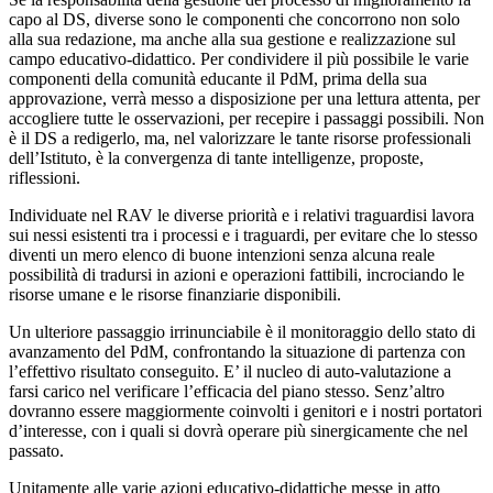
capo al DS, diverse sono le componenti che concorrono non solo
alla sua redazione, ma anche alla sua gestione e realizzazione sul
campo educativo‐didattico. Per condividere il più possibile le varie
componenti della comunità educante il PdM, prima della sua
approvazione, verrà messo a disposizione per una lettura attenta, per
accogliere tutte le osservazioni, per recepire i passaggi possibili. Non
è il DS a redigerlo, ma, nel valorizzare le tante risorse professionali
dell’Istituto, è la convergenza di tante intelligenze, proposte,
riflessioni.
Individuate nel RAV le diverse priorità e i relativi traguardisi lavora
sui nessi esistenti tra i processi e i traguardi, per evitare che lo stesso
diventi un mero elenco di buone intenzioni senza alcuna reale
possibilità di tradursi in azioni e operazioni fattibili, incrociando le
risorse umane e le risorse finanziarie disponibili.
Un ulteriore passaggio irrinunciabile è il monitoraggio dello stato di
avanzamento del PdM, confrontando la situazione di partenza con
l’effettivo risultato conseguito. E’ il nucleo di auto‐valutazione a
farsi carico nel verificare l’efficacia del piano stesso. Senz’altro
dovranno essere maggiormente coinvolti i genitori e i nostri portatori
d’interesse, con i quali si dovrà operare più sinergicamente che nel
passato.
Unitamente alle varie azioni educativo‐didattiche messe in atto