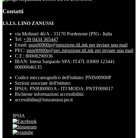
Contatti
I.S.I.S. LINO ZANUSSI
via Molinari 46/A - 33170 Pordenone (PN) - Italia
Tel:
+39 0434 365447
Email:
pnis00900p@istruzione.it
Link per inviare una mail
PEC:
pnis00900p@pec.istruzione.it
Link per inviare una mail
C.F.: 80008290936
IBAN: Intesa Sanpaolo SPA: IT47L 03069 123441
00000046135
Codice meccanografico dell'istituto: PNIS00900P
Sezioni associate dell'istituto:
IPSIA: PNRI00901A - ITI MODA: PNTF009017
Richieste informazioni accessibilità:
accessibilita@isiszanussi.pn.it
IPSIA