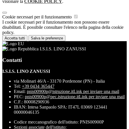
visionare la
COOKIE POLICY
.
Cookie necessari per il funzionamento
I cookie necessari per il funzionamento non possono essere
disabilitati. È possibile consultare l'elenco nella pagina della cookie
policy.
Accetta tutti
Salva le preferenze
I.S.I.S. LINO ZANUSSI
Contatti
I.S.I.S. LINO ZANUSSI
via Molinari 46/A - 33170 Pordenone (PN) - Italia
Tel:
+39 0434 365447
Email:
pnis00900p@istruzione.it
Link per inviare una mail
PEC:
pnis00900p@pec.istruzione.it
Link per inviare una mail
C.F.: 80008290936
IBAN: Intesa Sanpaolo SPA: IT47L 03069 123441
00000046135
Codice meccanografico dell'istituto: PNIS00900P
Sezioni associate dell'istituto: