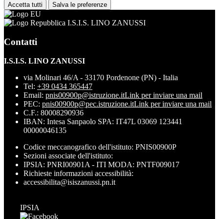
Accetta tutti
Salva le preferenze
I.S.I.S. LINO ZANUSSI
Contatti
I.S.I.S. LINO ZANUSSI
via Molinari 46/A - 33170 Pordenone (PN) - Italia
Tel:
+39 0434 365447
Email:
pnis00900p@istruzione.it
Link per inviare una mail
PEC:
pnis00900p@pec.istruzione.it
Link per inviare una mail
C.F.: 80008290936
IBAN: Intesa Sanpaolo SPA: IT47L 03069 123441
00000046135
Codice meccanografico dell'istituto: PNIS00900P
Sezioni associate dell'istituto:
IPSIA: PNRI00901A - ITI MODA: PNTF009017
Richieste informazioni accessibilità:
accessibilita@isiszanussi.pn.it
IPSIA