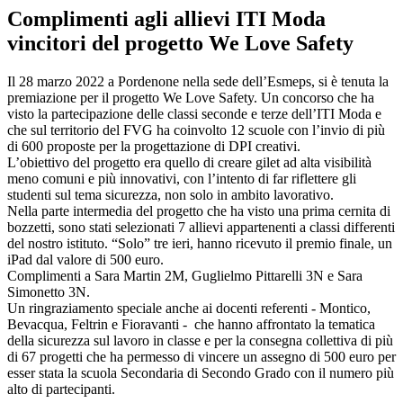
Complimenti agli allievi ITI Moda
vincitori del progetto We Love Safety
Il 28 marzo 2022 a Pordenone nella sede dell’Esmeps, si è tenuta la
premiazione per il progetto We Love Safety. Un concorso che ha
visto la partecipazione delle classi seconde e terze dell’ITI Moda e
che sul territorio del FVG ha coinvolto 12 scuole con l’invio di più
di 600 proposte per la progettazione di DPI creativi.
L’obiettivo del progetto era quello di creare gilet ad alta visibilità
meno comuni e più innovativi, con l’intento di far riflettere gli
studenti sul tema sicurezza, non solo in ambito lavorativo.
Nella parte intermedia del progetto che ha visto una prima cernita di
bozzetti, sono stati selezionati 7 allievi appartenenti a classi differenti
del nostro istituto. “Solo” tre ieri, hanno ricevuto il premio finale, un
iPad dal valore di 500 euro.
Complimenti a Sara Martin 2M, Guglielmo Pittarelli 3N e Sara
Simonetto 3N.
Un ringraziamento speciale anche ai docenti referenti - Montico,
Bevacqua, Feltrin e Fioravanti - che hanno affrontato la tematica
della sicurezza sul lavoro in classe e per la consegna collettiva di più
di 67 progetti che ha permesso di vincere un assegno di 500 euro per
esser stata la scuola Secondaria di Secondo Grado con il numero più
alto di partecipanti.