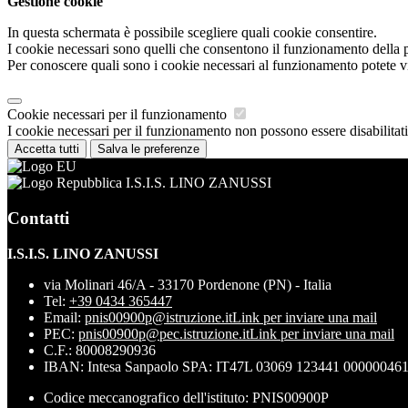
Gestione cookie
In questa schermata è possibile scegliere quali cookie consentire.
I cookie necessari sono quelli che consentono il funzionamento della pi
Per conoscere quali sono i cookie necessari al funzionamento potete v
Cookie necessari per il funzionamento
I cookie necessari per il funzionamento non possono essere disabilitati.
Accetta tutti
Salva le preferenze
I.S.I.S. LINO ZANUSSI
Contatti
I.S.I.S. LINO ZANUSSI
via Molinari 46/A - 33170 Pordenone (PN) - Italia
Tel:
+39 0434 365447
Email:
pnis00900p@istruzione.it
Link per inviare una mail
PEC:
pnis00900p@pec.istruzione.it
Link per inviare una mail
C.F.: 80008290936
IBAN: Intesa Sanpaolo SPA: IT47L 03069 123441 00000046
Codice meccanografico dell'istituto: PNIS00900P