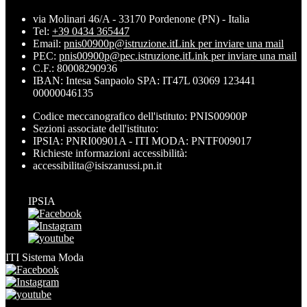
via Molinari 46/A - 33170 Pordenone (PN) - Italia
Tel:
+39 0434 365447
Email:
pnis00900p@istruzione.it
Link per inviare una mail
PEC:
pnis00900p@pec.istruzione.it
Link per inviare una mail
C.F.: 80008290936
IBAN: Intesa Sanpaolo SPA: IT47L 03069 123441
00000046135
Codice meccanografico dell'istituto: PNIS00900P
Sezioni associate dell'istituto:
IPSIA: PNRI00901A - ITI MODA: PNTF009017
Richieste informazioni accessibilità:
accessibilita@isiszanussi.pn.it
IPSIA
ITI Sistema Moda