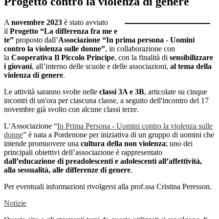
Progetto contro la violenza di genere
A
novembre 2023
è stato avviato
il
Progetto “La differenza fra me e
te”
proposto dall’
Associazione “In prima persona - Uomini
contro la violenza sulle donne”
, in collaborazione con
la
Cooperativa Il Piccolo Principe
, con la finalità di
sensibilizzare
i giovani
, all’interno delle scuole e delle associazioni,
al tema
della
violenza di genere
.
Le attività saranno svolte nelle
classi 3A e 3B
, articolate su cinque
incontri di un'ora per ciascuna classe, a seguito dell'incontro del 17
novembre già svolto
con alcune classi terze.
L’Associazione “
In Prima Persona - Uomini contro la violenza sulle
donne
” è nata a Pordenone per iniziativa di un gruppo di uomini che
intende promuovere una
cultura della non violenza
; uno dei
principali obiettivi dell’associazione è rappresentato
dall’educazione di preadolescenti e adolescenti all’affettività,
alla sessualità, alle differenze di genere
.
Per eventuali informazioni rivolgersi alla prof.ssa Cristina Peresson.
Notizie