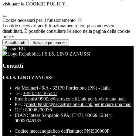
visionare la
COOKIE POLICY
.
Cookie necessari per il funzionamento
I cookie necessari per il funzionamento non possono essere
disabilitati. È possibile consultare l'elenco nella pagina della cookie
policy.
Accetta tutti
Salva le preferenze
I.S.I.S. LINO ZANUSSI
Contatti
I.S.I.S. LINO ZANUSSI
via Molinari 46/A - 33170 Pordenone (PN) - Italia
Tel:
+39 0434 365447
Email:
pnis00900p@istruzione.it
Link per inviare una mail
PEC:
pnis00900p@pec.istruzione.it
Link per inviare una mail
C.F.: 80008290936
IBAN: Intesa Sanpaolo SPA: IT47L 03069 123441
00000046135
Codice meccanografico dell'istituto: PNIS00900P