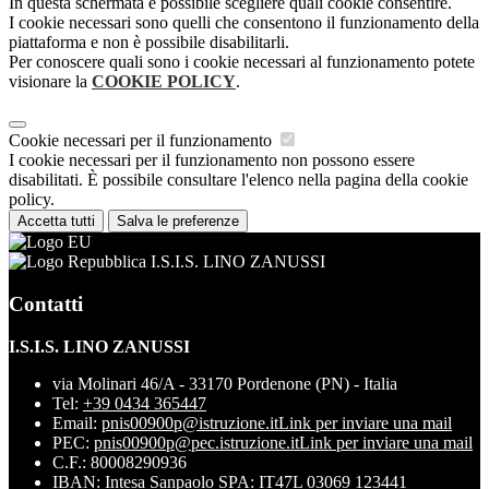
In questa schermata è possibile scegliere quali cookie consentire.
I cookie necessari sono quelli che consentono il funzionamento della
piattaforma e non è possibile disabilitarli.
Per conoscere quali sono i cookie necessari al funzionamento potete
visionare la
COOKIE POLICY
.
Cookie necessari per il funzionamento
I cookie necessari per il funzionamento non possono essere
disabilitati. È possibile consultare l'elenco nella pagina della cookie
policy.
Accetta tutti
Salva le preferenze
I.S.I.S. LINO ZANUSSI
Contatti
I.S.I.S. LINO ZANUSSI
via Molinari 46/A - 33170 Pordenone (PN) - Italia
Tel:
+39 0434 365447
Email:
pnis00900p@istruzione.it
Link per inviare una mail
PEC:
pnis00900p@pec.istruzione.it
Link per inviare una mail
C.F.: 80008290936
IBAN: Intesa Sanpaolo SPA: IT47L 03069 123441