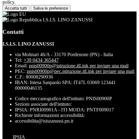
policy.
Accetta tutti
Salva le preferenze
I.S.I.S. LINO ZANUSSI
Contatti
I.S.I.S. LINO ZANUSSI
via Molinari 46/A - 33170 Pordenone (PN) - Italia
Tel:
+39 0434 365447
Email:
pnis00900p@istruzione.it
Link per inviare una mail
PEC:
pnis00900p@pec.istruzione.it
Link per inviare una mail
C.F.: 80008290936
IBAN: Intesa Sanpaolo SPA: IT47L 03069 123441
00000046135
Codice meccanografico dell'istituto: PNIS00900P
Sezioni associate dell'istituto:
IPSIA: PNRI00901A - ITI MODA: PNTF009017
Richieste informazioni accessibilità:
accessibilita@isiszanussi.pn.it
IPSIA