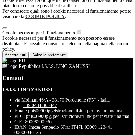
I cookie necessari sono quelli che consentono il funzionamento della
piattaforma e non è possibile disabilitarli.
Per conoscere quali sono i cookie necessari al funzionamento potete
visionare la
COOKIE POLICY
.
Cookie necessari per il funzionamento
I cookie necessari per il funzionamento non possono essere
disabilitati. È possibile consultare l'elenco nella pagina della cookie
policy.
Accetta tutti
Salva le preferenze
I.S.I.S. LINO ZANUSSI
Contatti
I.S.I.S. LINO ZANUSSI
via Molinari 46/A - 33170 Pordenone (PN) - Italia
Tel:
+39 0434 365447
Email:
pnis00900p@istruzione.it
Link per inviare una mail
PEC:
pnis00900p@pec.istruzione.it
Link per inviare una mail
C.F.: 80008290936
IBAN: Intesa Sanpaolo SPA: IT47L 03069 123441
00000046135