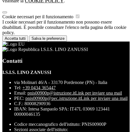
visionare la
COOKIE POLICY
.
Cookie necessari per il funzionamento
I cookie necessari per il funzionamento non possono essere
disabilitati. È possibile consultare l'elenco nella pagina della cookie
policy.
Accetta tutti
Salva le preferenze
I.S.I.S. LINO ZANUSSI
Contatti
I.S.I.S. LINO ZANUSSI
via Molinari 46/A - 33170 Pordenone (PN) - Italia
Tel:
+39 0434 365447
Email:
pnis00900p@istruzione.it
Link per inviare una mail
PEC:
pnis00900p@pec.istruzione.it
Link per inviare una mail
C.F.: 80008290936
IBAN: Intesa Sanpaolo SPA: IT47L 03069 123441
00000046135
Codice meccanografico dell'istituto: PNIS00900P
Sezioni associate dell'istituto: