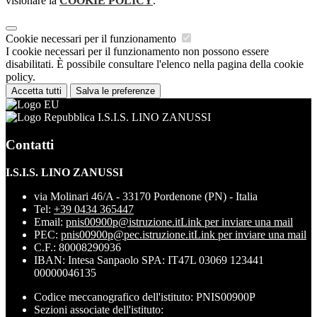
visionare la
COOKIE POLICY
.
Cookie necessari per il funzionamento
I cookie necessari per il funzionamento non possono essere
disabilitati. È possibile consultare l'elenco nella pagina della cookie
policy.
Accetta tutti
Salva le preferenze
I.S.I.S. LINO ZANUSSI
Contatti
I.S.I.S. LINO ZANUSSI
via Molinari 46/A - 33170 Pordenone (PN) - Italia
Tel:
+39 0434 365447
Email:
pnis00900p@istruzione.it
Link per inviare una mail
PEC:
pnis00900p@pec.istruzione.it
Link per inviare una mail
C.F.: 80008290936
IBAN: Intesa Sanpaolo SPA: IT47L 03069 123441
00000046135
Codice meccanografico dell'istituto: PNIS00900P
Sezioni associate dell'istituto: