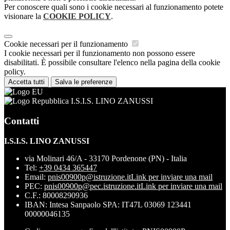
Per conoscere quali sono i cookie necessari al funzionamento potete
visionare la
COOKIE POLICY
.
Cookie necessari per il funzionamento
I cookie necessari per il funzionamento non possono essere
disabilitati. È possibile consultare l'elenco nella pagina della cookie
policy.
Accetta tutti
Salva le preferenze
I.S.I.S. LINO ZANUSSI
Contatti
I.S.I.S. LINO ZANUSSI
via Molinari 46/A - 33170 Pordenone (PN) - Italia
Tel:
+39 0434 365447
Email:
pnis00900p@istruzione.it
Link per inviare una mail
PEC:
pnis00900p@pec.istruzione.it
Link per inviare una mail
C.F.: 80008290936
IBAN: Intesa Sanpaolo SPA: IT47L 03069 123441
00000046135