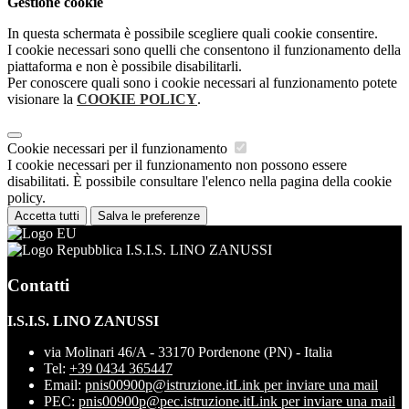
Gestione cookie
In questa schermata è possibile scegliere quali cookie consentire.
I cookie necessari sono quelli che consentono il funzionamento della
piattaforma e non è possibile disabilitarli.
Per conoscere quali sono i cookie necessari al funzionamento potete
visionare la
COOKIE POLICY
.
Cookie necessari per il funzionamento
I cookie necessari per il funzionamento non possono essere
disabilitati. È possibile consultare l'elenco nella pagina della cookie
policy.
Accetta tutti
Salva le preferenze
I.S.I.S. LINO ZANUSSI
Contatti
I.S.I.S. LINO ZANUSSI
via Molinari 46/A - 33170 Pordenone (PN) - Italia
Tel:
+39 0434 365447
Email:
pnis00900p@istruzione.it
Link per inviare una mail
PEC:
pnis00900p@pec.istruzione.it
Link per inviare una mail