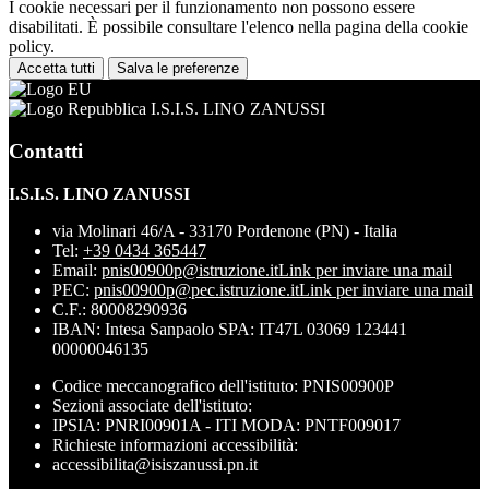
I cookie necessari per il funzionamento non possono essere
disabilitati. È possibile consultare l'elenco nella pagina della cookie
policy.
Accetta tutti
Salva le preferenze
I.S.I.S. LINO ZANUSSI
Contatti
I.S.I.S. LINO ZANUSSI
via Molinari 46/A - 33170 Pordenone (PN) - Italia
Tel:
+39 0434 365447
Email:
pnis00900p@istruzione.it
Link per inviare una mail
PEC:
pnis00900p@pec.istruzione.it
Link per inviare una mail
C.F.: 80008290936
IBAN: Intesa Sanpaolo SPA: IT47L 03069 123441
00000046135
Codice meccanografico dell'istituto: PNIS00900P
Sezioni associate dell'istituto:
IPSIA: PNRI00901A - ITI MODA: PNTF009017
Richieste informazioni accessibilità:
accessibilita@isiszanussi.pn.it