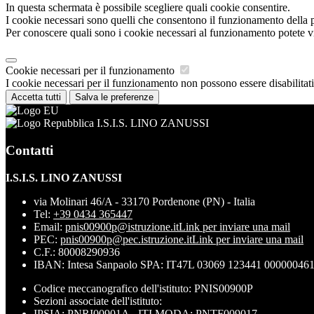
In questa schermata è possibile scegliere quali cookie consentire.
I cookie necessari sono quelli che consentono il funzionamento della pi
Per conoscere quali sono i cookie necessari al funzionamento potete v
Cookie necessari per il funzionamento
I cookie necessari per il funzionamento non possono essere disabilitati.
Accetta tutti
Salva le preferenze
I.S.I.S. LINO ZANUSSI
Contatti
I.S.I.S. LINO ZANUSSI
via Molinari 46/A - 33170 Pordenone (PN) - Italia
Tel:
+39 0434 365447
Email:
pnis00900p@istruzione.it
Link per inviare una mail
PEC:
pnis00900p@pec.istruzione.it
Link per inviare una mail
C.F.: 80008290936
IBAN: Intesa Sanpaolo SPA: IT47L 03069 123441 00000046
Codice meccanografico dell'istituto: PNIS00900P
Sezioni associate dell'istituto:
IPSIA: PNRI00901A - ITI MODA: PNTF009017