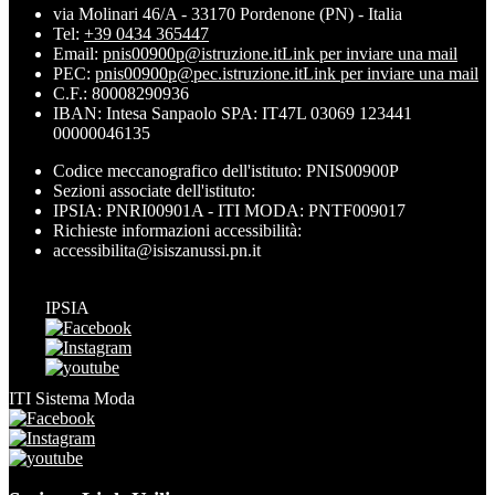
via Molinari 46/A - 33170 Pordenone (PN) - Italia
Tel:
+39 0434 365447
Email:
pnis00900p@istruzione.it
Link per inviare una mail
PEC:
pnis00900p@pec.istruzione.it
Link per inviare una mail
C.F.: 80008290936
IBAN: Intesa Sanpaolo SPA: IT47L 03069 123441
00000046135
Codice meccanografico dell'istituto: PNIS00900P
Sezioni associate dell'istituto:
IPSIA: PNRI00901A - ITI MODA: PNTF009017
Richieste informazioni accessibilità:
accessibilita@isiszanussi.pn.it
IPSIA
ITI Sistema Moda