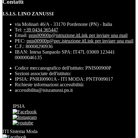
Contatti
I.S.I.S. LINO ZANUSSI
via Molinari 46/A - 33170 Pordenone (PN) - Italia
Tel:
+39 0434 365447
Email:
pnis00900p@istruzione.it
Link per inviare una mail
PEC:
pnis00900p@pec.istruzione.it
Link per inviare una mail
C.F.: 80008290936
IBAN: Intesa Sanpaolo SPA: IT47L 03069 123441
00000046135
Codice meccanografico dell'istituto: PNIS00900P
Sezioni associate dell'istituto:
IPSIA: PNRI00901A - ITI MODA: PNTF009017
Richieste informazioni accessibilità:
accessibilita@isiszanussi.pn.it
IPSIA
ITI Sistema Moda