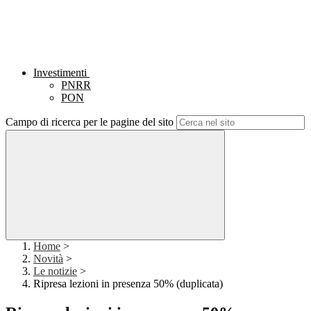
Investimenti
PNRR
PON
Campo di ricerca per le pagine del sito
Home
>
Novità
>
Le notizie
>
Ripresa lezioni in presenza 50% (duplicata)