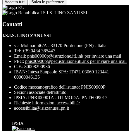
Accetta tutti
Salva le preferenze
I.S.I.S. LINO ZANUSSI
Contatti
I.S.I.S. LINO ZANUSSI
via Molinari 46/A - 33170 Pordenone (PN) - Italia
Tel:
+39 0434 365447
Email:
pnis00900p@istruzione.it
Link per inviare una mail
PEC:
pnis00900p@pec.istruzione.it
Link per inviare una mail
C.F.: 80008290936
IBAN: Intesa Sanpaolo SPA: IT47L 03069 123441
00000046135
Codice meccanografico dell'istituto: PNIS00900P
Sezioni associate dell'istituto:
IPSIA: PNRI00901A - ITI MODA: PNTF009017
Richieste informazioni accessibilità:
accessibilita@isiszanussi.pn.it
IPSIA