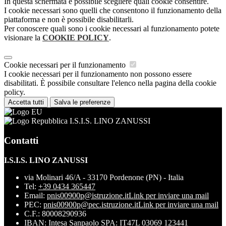
In questa schermata è possibile scegliere quali cookie consentire.
I cookie necessari sono quelli che consentono il funzionamento della
piattaforma e non è possibile disabilitarli.
Per conoscere quali sono i cookie necessari al funzionamento potete
visionare la
COOKIE POLICY
.
Cookie necessari per il funzionamento
I cookie necessari per il funzionamento non possono essere
disabilitati. È possibile consultare l'elenco nella pagina della cookie
policy.
Accetta tutti
Salva le preferenze
I.S.I.S. LINO ZANUSSI
Contatti
I.S.I.S. LINO ZANUSSI
via Molinari 46/A - 33170 Pordenone (PN) - Italia
Tel:
+39 0434 365447
Email:
pnis00900p@istruzione.it
Link per inviare una mail
PEC:
pnis00900p@pec.istruzione.it
Link per inviare una mail
C.F.: 80008290936
IBAN: Intesa Sanpaolo SPA: IT47L 03069 123441