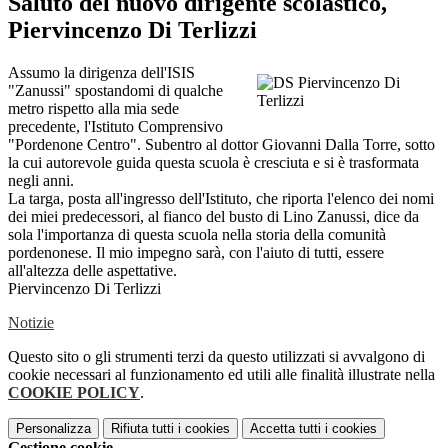
Saluto del nuovo dirigente scolastico,
Piervincenzo Di Terlizzi
Assumo la dirigenza dell'ISIS
"Zanussi" spostandomi di qualche
metro rispetto alla mia sede
precedente, l'Istituto Comprensivo
"Pordenone Centro". Subentro al dottor Giovanni Dalla Torre, sotto
la cui autorevole guida questa scuola è cresciuta e si è trasformata
negli anni.
La targa, posta all'ingresso dell'Istituto, che riporta l'elenco dei nomi
dei miei predecessori, al fianco del busto di Lino Zanussi, dice da
sola l'importanza di questa scuola nella storia della comunità
pordenonese. Il mio impegno sarà, con l'aiuto di tutti, essere
all'altezza delle aspettative.
Piervincenzo Di Terlizzi
Notizie
Questo sito o gli strumenti terzi da questo utilizzati si avvalgono di
cookie necessari al funzionamento ed utili alle finalità illustrate nella
COOKIE POLICY
.
Personalizza
Rifiuta tutti
i cookies
Accetta tutti
i cookies
Gestione cookie