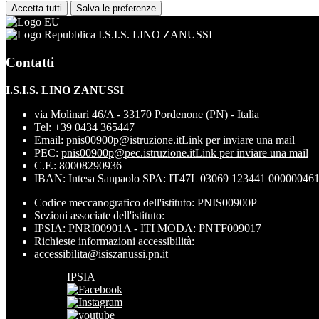
Accetta tutti
Salva le preferenze
I.S.I.S. LINO ZANUSSI
Contatti
I.S.I.S. LINO ZANUSSI
via Molinari 46/A - 33170 Pordenone (PN) - Italia
Tel:
+39 0434 365447
Email:
pnis00900p@istruzione.it
Link per inviare una mail
PEC:
pnis00900p@pec.istruzione.it
Link per inviare una mail
C.F.: 80008290936
IBAN: Intesa Sanpaolo SPA: IT47L 03069 123441 00000046
Codice meccanografico dell'istituto: PNIS00900P
Sezioni associate dell'istituto:
IPSIA: PNRI00901A - ITI MODA: PNTF009017
Richieste informazioni accessibilità:
accessibilita@isiszanussi.pn.it
IPSIA