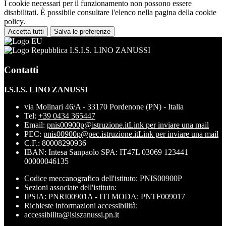
I cookie necessari per il funzionamento non possono essere
disabilitati. È possibile consultare l'elenco nella pagina della cookie
policy.
Accetta tutti
Salva le preferenze
I.S.I.S. LINO ZANUSSI
Contatti
I.S.I.S. LINO ZANUSSI
via Molinari 46/A - 33170 Pordenone (PN) - Italia
Tel:
+39 0434 365447
Email:
pnis00900p@istruzione.it
Link per inviare una mail
PEC:
pnis00900p@pec.istruzione.it
Link per inviare una mail
C.F.: 80008290936
IBAN: Intesa Sanpaolo SPA: IT47L 03069 123441
00000046135
Codice meccanografico dell'istituto: PNIS00900P
Sezioni associate dell'istituto:
IPSIA: PNRI00901A - ITI MODA: PNTF009017
Richieste informazioni accessibilità:
accessibilita@isiszanussi.pn.it