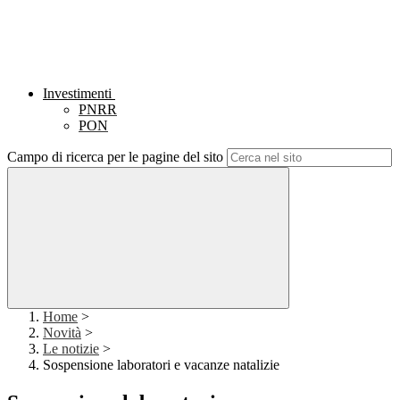
Investimenti
PNRR
PON
Campo di ricerca per le pagine del sito
Home
>
Novità
>
Le notizie
>
Sospensione laboratori e vacanze natalizie