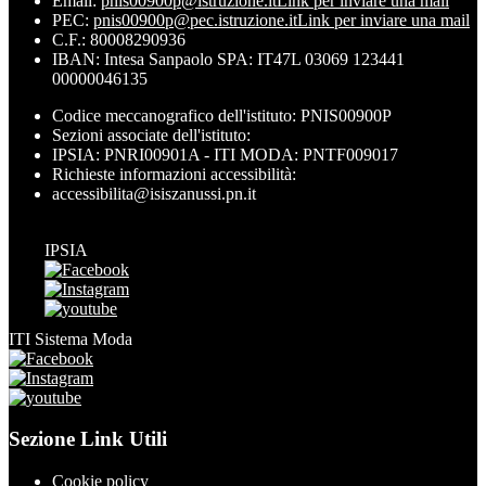
Email:
pnis00900p@istruzione.it
Link per inviare una mail
PEC:
pnis00900p@pec.istruzione.it
Link per inviare una mail
C.F.: 80008290936
IBAN: Intesa Sanpaolo SPA: IT47L 03069 123441
00000046135
Codice meccanografico dell'istituto: PNIS00900P
Sezioni associate dell'istituto:
IPSIA: PNRI00901A - ITI MODA: PNTF009017
Richieste informazioni accessibilità:
accessibilita@isiszanussi.pn.it
IPSIA
ITI Sistema Moda
Sezione Link Utili
Cookie policy