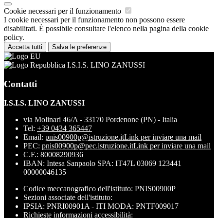
Cookie necessari per il funzionamento
I cookie necessari per il funzionamento non possono essere
disabilitati. È possibile consultare l'elenco nella pagina della cookie
policy.
Accetta tutti
Salva le preferenze
I.S.I.S. LINO ZANUSSI
Contatti
I.S.I.S. LINO ZANUSSI
via Molinari 46/A - 33170 Pordenone (PN) - Italia
Tel:
+39 0434 365447
Email:
pnis00900p@istruzione.it
Link per inviare una mail
PEC:
pnis00900p@pec.istruzione.it
Link per inviare una mail
C.F.: 80008290936
IBAN: Intesa Sanpaolo SPA: IT47L 03069 123441
00000046135
Codice meccanografico dell'istituto: PNIS00900P
Sezioni associate dell'istituto:
IPSIA: PNRI00901A - ITI MODA: PNTF009017
Richieste informazioni accessibilità: