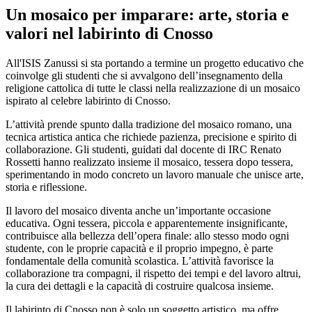
Un mosaico per imparare: arte, storia e
valori nel labirinto di Cnosso
All'ISIS Zanussi si sta portando a termine un progetto educativo che
coinvolge gli studenti che si avvalgono dell’insegnamento della
religione cattolica di tutte le classi nella realizzazione di un mosaico
ispirato al celebre labirinto di Cnosso.
L’attività prende spunto dalla tradizione del mosaico romano, una
tecnica artistica antica che richiede pazienza, precisione e spirito di
collaborazione. Gli studenti, guidati dal docente di IRC Renato
Rossetti hanno realizzato insieme il mosaico, tessera dopo tessera,
sperimentando in modo concreto un lavoro manuale che unisce arte,
storia e riflessione.
Il lavoro del mosaico diventa anche un’importante occasione
educativa. Ogni tessera, piccola e apparentemente insignificante,
contribuisce alla bellezza dell’opera finale: allo stesso modo ogni
studente, con le proprie capacità e il proprio impegno, è parte
fondamentale della comunità scolastica. L’attività favorisce la
collaborazione tra compagni, il rispetto dei tempi e del lavoro altrui,
la cura dei dettagli e la capacità di costruire qualcosa insieme.
Il labirinto di Cnosso non è solo un soggetto artistico, ma offre