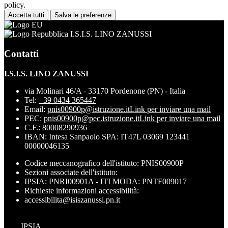
policy.
Accetta tutti
Salva le preferenze
I.S.I.S. LINO ZANUSSI
Contatti
I.S.I.S. LINO ZANUSSI
via Molinari 46/A - 33170 Pordenone (PN) - Italia
Tel:
+39 0434 365447
Email:
pnis00900p@istruzione.it
Link per inviare una mail
PEC:
pnis00900p@pec.istruzione.it
Link per inviare una mail
C.F.: 80008290936
IBAN: Intesa Sanpaolo SPA: IT47L 03069 123441
00000046135
Codice meccanografico dell'istituto: PNIS00900P
Sezioni associate dell'istituto:
IPSIA: PNRI00901A - ITI MODA: PNTF009017
Richieste informazioni accessibilità:
accessibilita@isiszanussi.pn.it
IPSIA