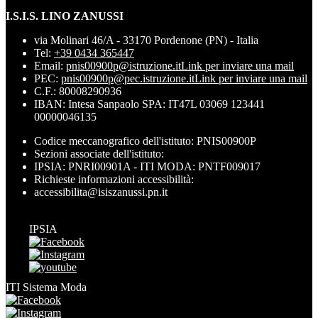
I.S.I.S. LINO ZANUSSI
via Molinari 46/A - 33170 Pordenone (PN) - Italia
Tel:
+39 0434 365447
Email:
pnis00900p@istruzione.it
Link per inviare una mail
PEC:
pnis00900p@pec.istruzione.it
Link per inviare una mail
C.F.: 80008290936
IBAN: Intesa Sanpaolo SPA: IT47L 03069 123441
00000046135
Codice meccanografico dell'istituto: PNIS00900P
Sezioni associate dell'istituto:
IPSIA: PNRI00901A - ITI MODA: PNTF009017
Richieste informazioni accessibilità:
accessibilita@isiszanussi.pn.it
IPSIA
ITI Sistema Moda