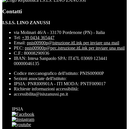
I.S.I.S. LINO ZANUSSI
Contatti
I.S.I.S. LINO ZANUSSI
via Molinari 46/A - 33170 Pordenone (PN) - Italia
Tel:
+39 0434 365447
Email:
pnis00900p@istruzione.it
Link per inviare una mail
PEC:
pnis00900p@pec.istruzione.it
Link per inviare una mail
C.F.: 80008290936
IBAN: Intesa Sanpaolo SPA: IT47L 03069 123441
00000046135
Codice meccanografico dell'istituto: PNIS00900P
Sezioni associate dell'istituto:
IPSIA: PNRI00901A - ITI MODA: PNTF009017
Richieste informazioni accessibilità:
accessibilita@isiszanussi.pn.it
IPSIA