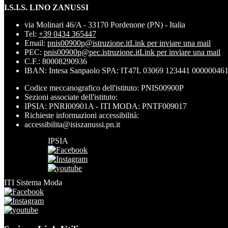
I.S.I.S. LINO ZANUSSI
via Molinari 46/A - 33170 Pordenone (PN) - Italia
Tel:
+39 0434 365447
Email:
pnis00900p@istruzione.it
Link per inviare una mail
PEC:
pnis00900p@pec.istruzione.it
Link per inviare una mail
C.F.: 80008290936
IBAN: Intesa Sanpaolo SPA: IT47L 03069 123441 00000046
Codice meccanografico dell'istituto: PNIS00900P
Sezioni associate dell'istituto:
IPSIA: PNRI00901A - ITI MODA: PNTF009017
Richieste informazioni accessibilità:
accessibilita@isiszanussi.pn.it
IPSIA
ITI Sistema Moda