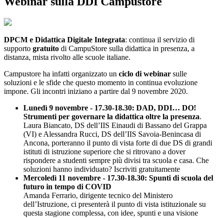
Webinar sulla DDI Campustore
DPCM e Didattica Digitale Integrata
: continua il servizio di
supporto
gratuito
di CampuStore sulla didattica in presenza, a
distanza, mista rivolto alle scuole italiane.
Campustore ha infatti organizzato un
ciclo di webinar
sulle
soluzioni e le sfide che questo momento in continua evoluzione
impone. Gli incontri iniziano a partire dal 9 novembre 2020.
Lunedì 9 novembre - 17.30-18.30: DAD, DDI… DO!
Strumenti per governare la didattica oltre la presenza
.
Laura Biancato, DS dell’IIS Einaudi di Bassano del Grappa
(VI) e Alessandra Rucci, DS dell’IIS Savoia-Benincasa di
Ancona, porteranno il punto di vista forte di due DS di grandi
istituti di istruzione superiore che si ritrovano a dover
rispondere a studenti sempre più divisi tra scuola e casa. Che
soluzioni hanno individuato? Iscriviti gratuitamente
Mercoledì 11 novembre - 17.30-18.30: Spunti di scuola del
futuro in tempo di COVID
Amanda Ferrario, dirigente tecnico del Ministero
dell’Istruzione, ci presenterà il punto di vista istituzionale su
questa stagione complessa, con idee, spunti e una visione