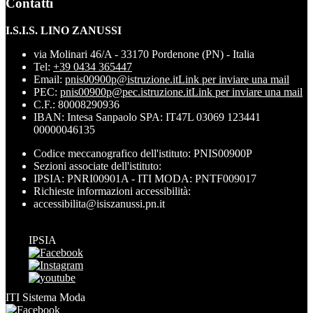
Contatti
I.S.I.S. LINO ZANUSSI
via Molinari 46/A - 33170 Pordenone (PN) - Italia
Tel:
+39 0434 365447
Email:
pnis00900p@istruzione.it
Link per inviare una mail
PEC:
pnis00900p@pec.istruzione.it
Link per inviare una mail
C.F.: 80008290936
IBAN: Intesa Sanpaolo SPA: IT47L 03069 123441
00000046135
Codice meccanografico dell'istituto: PNIS00900P
Sezioni associate dell'istituto:
IPSIA: PNRI00901A - ITI MODA: PNTF009017
Richieste informazioni accessibilità:
accessibilita@isiszanussi.pn.it
IPSIA
ITI Sistema Moda