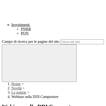
Investimenti
PNRR
PON
Campo di ricerca per le pagine del sito
Home
>
Novità
>
Le notizie
>
Webinar sulla DDI Campustore