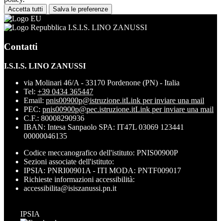
Accetta tutti
Salva le preferenze
I.S.I.S. LINO ZANUSSI
Contatti
I.S.I.S. LINO ZANUSSI
via Molinari 46/A - 33170 Pordenone (PN) - Italia
Tel:
+39 0434 365447
Email:
pnis00900p@istruzione.it
Link per inviare una mail
PEC:
pnis00900p@pec.istruzione.it
Link per inviare una mail
C.F.: 80008290936
IBAN: Intesa Sanpaolo SPA: IT47L 03069 123441
00000046135
Codice meccanografico dell'istituto: PNIS00900P
Sezioni associate dell'istituto:
IPSIA: PNRI00901A - ITI MODA: PNTF009017
Richieste informazioni accessibilità:
accessibilita@isiszanussi.pn.it
IPSIA