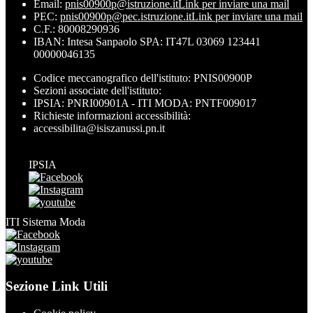
Email:
pnis00900p@istruzione.it
Link per inviare una mail
PEC:
pnis00900p@pec.istruzione.it
Link per inviare una mail
C.F.: 80008290936
IBAN: Intesa Sanpaolo SPA: IT47L 03069 123441
00000046135
Codice meccanografico dell'istituto: PNIS00900P
Sezioni associate dell'istituto:
IPSIA: PNRI00901A - ITI MODA: PNTF009017
Richieste informazioni accessibilità:
accessibilita@isiszanussi.pn.it
IPSIA
ITI Sistema Moda
Sezione Link Utili