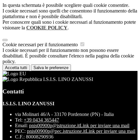
In questa schermata è possibile scegliere quali cookie consentire.
I cookie necessari sono quelli che consentono il funzionamento della
piattaforma e non è possibile disabilitarli.
Per conoscere quali sono i cookie necessari al funzionamento potete
visionare la
COOKIE POLICY
.
Cookie necessari per il funzionamento
I cookie necessari per il funzionamento non possono essere
disabilitati. È possibile consultare l'elenco nella pagina della cookie
policy.
Accetta tutti
Salva le preferenze
I.S.I.S. LINO ZANUSSI
Contatti
I.S.I.S. LINO ZANUSSI
via Molinari 46/A - 33170 Pordenone (PN) - Italia
Tel:
+39 0434 365447
Email:
pnis00900p@istruzione.it
Link per inviare una mail
PEC:
pnis00900p@pec.istruzione.it
Link per inviare una mail
C.F.: 80008290936